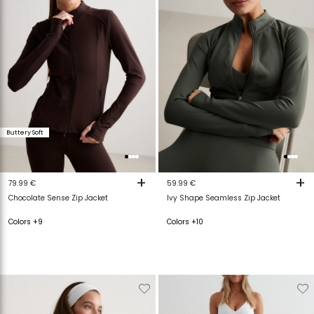
Buttery Soft
+
+
79.99 €
59.99 €
Chocolate Sense Zip Jacket
Ivy Shape Seamless Zip Jacket
Colors +9
Colors +10
Verwijderen
Toevoegen
Verwijderen
T
van
aan
van
a
verlanglijstje
verlanglijstje
verlanglijstje
v