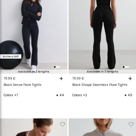
Buttery Soft
Available in 3 lengths
Available in 3 lengths
+
+
79.99 €
79.99 €
Black Sense Flare Tights
Black Shape Seamless Flare Tights
Colors +7
★ 4.4
Colors +2
★ 4.5
Verwijderen
Toevoegen
Verwijderen
T
van
aan
van
a
verlanglijstje
verlanglijstje
verlanglijstje
v