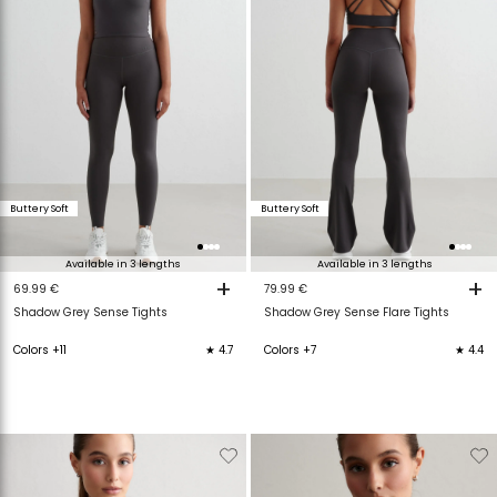
Buttery Soft
Buttery Soft
Available in 3 lengths
Available in 3 lengths
+
+
69.99 €
79.99 €
Shadow Grey Sense Tights
Shadow Grey Sense Flare Tights
Colors +11
★ 4.7
Colors +7
★ 4.4
Verwijderen
Toevoegen
Verwijderen
T
van
aan
van
a
verlanglijstje
verlanglijstje
verlanglijstje
v