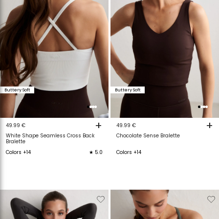
Buttery Soft
Buttery Soft
+
+
49.99 €
49.99 €
White Shape Seamless Cross Back
Chocolate Sense Bralette
Bralette
Colors +14
★ 5.0
Colors +14
Verwijderen
Toevoegen
Verwijderen
T
van
aan
van
a
verlanglijstje
verlanglijstje
verlanglijstje
v