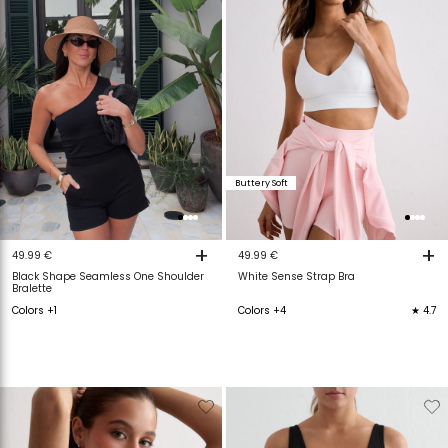
Buttery Soft
+
+
49.99 €
49.99 €
Black Shape Seamless One Shoulder
White Sense Strap Bra
Bralette
Colors +1
Colors +4
★ 4.7
Verwijderen
Toevoegen
Verwijderen
T
van
aan
van
a
verlanglijstje
verlanglijstje
verlanglijstje
v