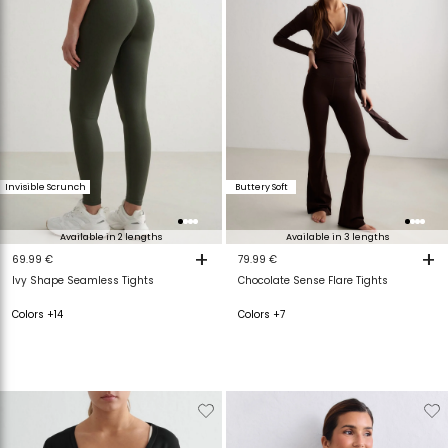
Invisible Scrunch
Buttery Soft
Available in 2 lengths
Available in 3 lengths
+
+
69.99 €
79.99 €
Ivy Shape Seamless Tights
Chocolate Sense Flare Tights
Colors +14
Colors +7
Verwijderen
Toevoegen
Verwijderen
T
van
aan
van
a
verlanglijstje
verlanglijstje
verlanglijstje
v