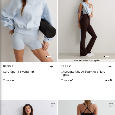
Available in 3 lengths
+
+
89.99 €
79.99 €
Aura Sportif Sweatshirt
Chocolate Shape Seamless Flare
Tights
Colors +1
Colors +2
★ 4.5
Verwijderen
Toevoegen
Verwijderen
T
van
aan
van
a
verlanglijstje
verlanglijstje
verlanglijstje
v