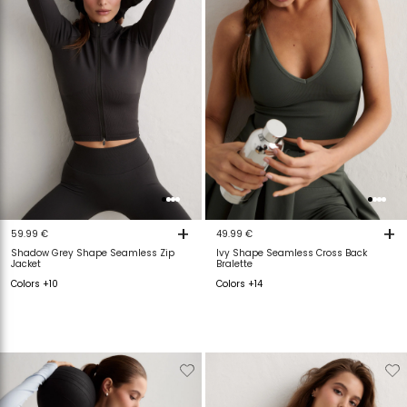
+
+
59.99 €
49.99 €
Shadow Grey Shape Seamless Zip
Ivy Shape Seamless Cross Back
Jacket
Bralette
Colors +10
Colors +14
Verwijderen
Toevoegen
Verwijderen
T
van
aan
van
a
verlanglijstje
verlanglijstje
verlanglijstje
v