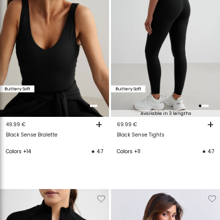
Buttery Soft
Buttery Soft
Available in 3 lengths
+
+
49.99 €
69.99 €
Black Sense Bralette
Black Sense Tights
Colors +14
★ 4.7
Colors +11
★ 4.7
Verwijderen
Toevoegen
Verwijderen
T
van
aan
van
a
verlanglijstje
verlanglijstje
verlanglijstje
v