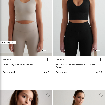
Buttery Soft
+
+
49.99 €
49.99 €
Dark Clay Sense Bralette
Black Shape Seamless Cross Back
Bralette
Colors +14
★ 4.7
Colors +14
★ 4.5
Verwijderen
Toevoegen
Verwijderen
T
van
aan
van
a
verlanglijstje
verlanglijstje
verlanglijstje
v