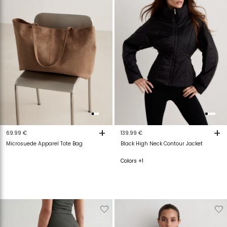
+
+
69.99 €
139.99 €
Microsuede Apparel Tote Bag
Black High Neck Contour Jacket
Colors +1
Verwijderen
Toevoegen
Verwijderen
T
van
aan
van
a
verlanglijstje
verlanglijstje
verlanglijstje
v