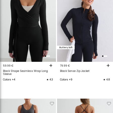
Buttery Soft
+
+
59.99 €
79.99 €
Black Shape Seamless Wrap Long
Black Sense Zip Jacket
Sleeve
Colors +4
★ 4.3
Colors +9
★ 4.8
Verwijderen
Toevoegen
Verwijderen
T
van
aan
van
a
verlanglijstje
verlanglijstje
verlanglijstje
v