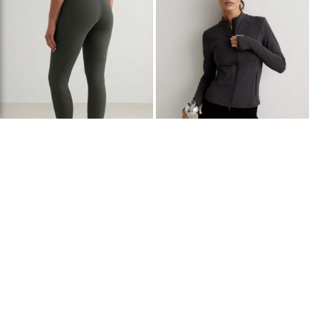
Buttery Soft
Buttery Soft
Available in 2 lengths
+
+
69.99 €
79.99 €
Ivy Sense Tights
Shadow Grey Sense Zip Jacket
Colors +11
Colors +9