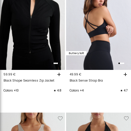
Buttery Soft
+
+
59.99 €
49.99 €
Black Shape Seamless Zip Jacket
Black Sense Strap Bra
Colors +10
★ 4.8
Colors +4
★ 4.7
Verwijderen
Toevoegen
Verwijderen
T
van
aan
van
a
verlanglijstje
verlanglijstje
verlanglijstje
v