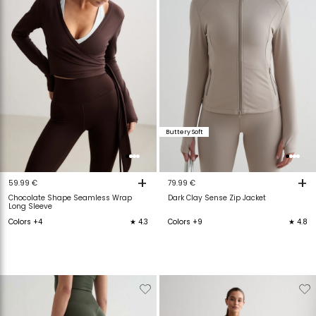
Buttery Soft
+
+
59.99 €
79.99 €
Chocolate Shape Seamless Wrap
Dark Clay Sense Zip Jacket
Long Sleeve
Colors +4
★ 4.3
Colors +9
★ 4.8
Verwijderen
Toevoegen
Verwijderen
T
van
aan
van
a
verlanglijstje
verlanglijstje
verlanglijstje
v