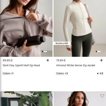
Buttery Soft
+
+
89.99 €
79.99 €
Dark Clay Sportif Half Zip Hood
Almond White Sense Zip Jacket
Colors +1
Colors +9
★ 4.8
Verwijderen
Toevoegen
Verwijderen
T
van
aan
van
a
verlanglijstje
verlanglijstje
verlanglijstje
v