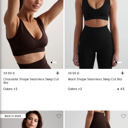
+
+
39.99 €
39.99 €
Chocolate Shape Seamless Deep Cut
Black Shape Seamless Deep Cut Bra
Bra
Colors +2
Colors +2
★ 4.5
Verwijderen
Toevoegen
Verwijderen
T
Back in stock
van
aan
van
a
verlanglijstje
verlanglijstje
verlanglijstje
v