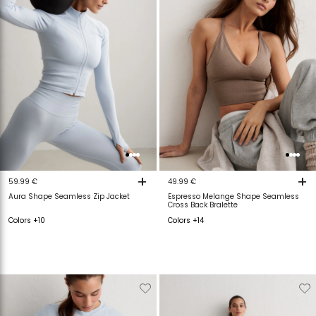
+
+
59.99 €
49.99 €
Aura Shape Seamless Zip Jacket
Espresso Melange Shape Seamless
Cross Back Bralette
Colors +10
Colors +14
Verwijderen
Toevoegen
Verwijderen
T
van
aan
van
a
verlanglijstje
verlanglijstje
verlanglijstje
v