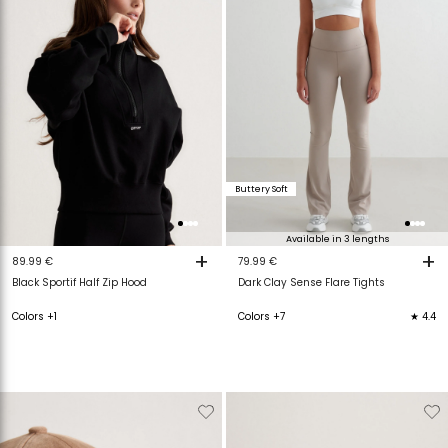
Buttery Soft
Available in 3 lengths
+
+
89.99 €
79.99 €
Black Sportif Half Zip Hood
Dark Clay Sense Flare Tights
Colors +1
Colors +7
★ 4.4
Verwijderen
Toevoegen
Verwijderen
T
van
aan
van
a
verlanglijstje
verlanglijstje
verlanglijstje
v