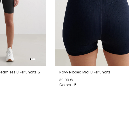
amless Biker Shorts &
Navy Ribbed Midi Biker Shorts
39.99 €
Colors +5
XS
S
M
L
XL