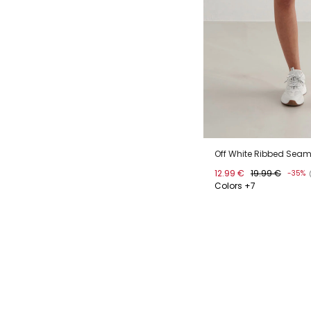
Off White Ribbed Seaml
12.99 €
19.99 €
-35%
Colors +7
XS
S
M
L