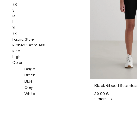
XS
S
M
L
XL
XXL
Fabric Style
Ribbed Seamless
Rise
High
Color
Beige
Black
Blue
Black Ribbed Seamless
Grey
White
39.99 €
Colors +7
XS
S
M
L