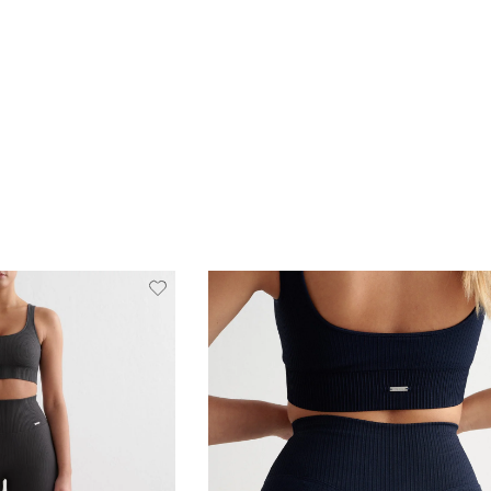
Verwijderen
Toevoegen
Verwi
van
aan
verlanglijstje
verlanglijstje
verlang