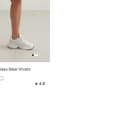
ess Biker Shorts
★ 4.8
XL
XXL