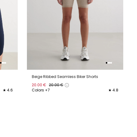
Beige Ribbed Seamless Biker Shorts
20.00 €
20.00 €
★ 4.6
Colors +7
★ 4.8
XS
S
M
L
XL
XXL