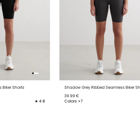
 Biker Shorts
Shadow Grey Ribbed Seamless Biker Sh
39.99 €
★ 4.8
Colors +7
XL
XXL
XS
S
M
L
XL