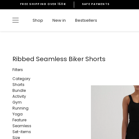
Skip
FREE SHIPPING OVER 150€
SAFE PAYMENTS
to
Pause
content
slideshow
Site navigation
Shop
New in
Bestsellers
Ribbed Seamless Biker Shorts
Filters
Category
Shorts
Bundle
Activity
Gym
Running
Yoga
Feature
Seamless
Set-items
Size