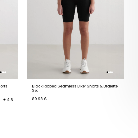
orts
Black Ribbed Seamless Biker Shorts & Bralette
Set
89.98 €
★ 4.8