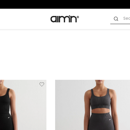
Verwijderen
Toevoegen
Verwi
van
aan
verlanglijstje
verlanglijstje
verlang