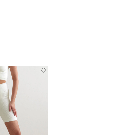
Verwijderen
Toevoegen
van
aan
verlanglijstje
verlanglijstje