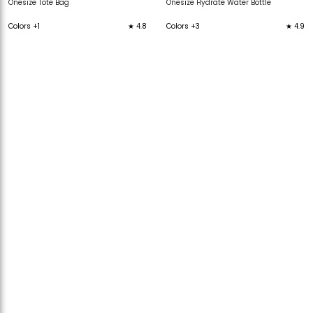
Onesize Tote Bag
Onesize Hydrate Water Bottle
Colors +1
★ 4.8
Colors +3
★ 4.9