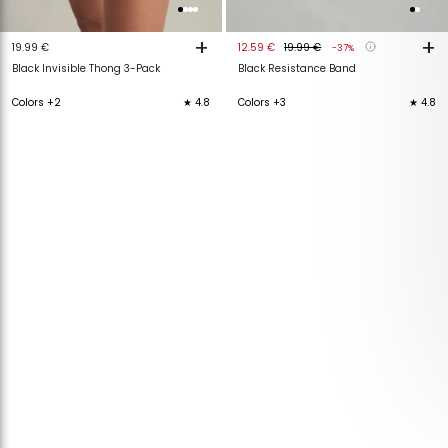
+
+
19.99 €
12.59 €
19.99 €
-37%
Black Invisible Thong 3-Pack
Black Resistance Band
Colors +2
★ 4.8
Colors +3
★ 4.8