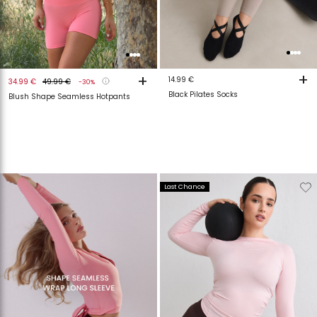
+
+
14.99 €
34.99 €
49.99 €
-30%
Black Pilates Socks
Blush Shape Seamless Hotpants
Verwijderen
T
Last Chance
van
a
verlanglijstje
v