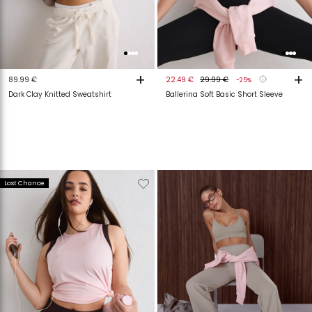
+
+
89.99 €
22.49 €
29.99 €
-25%
Dark Clay Knitted Sweatshirt
Ballerina Soft Basic Short Sleeve
Verwijderen
Toevoegen
Last Chance
van
aan
verlanglijstje
verlanglijstje