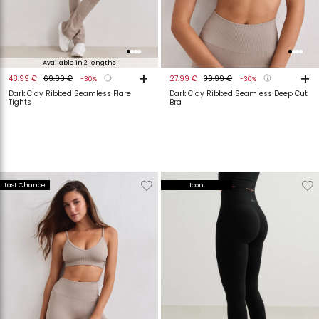
Available in 2 lengths
+
+
48.99 €
69.99 €
27.99 €
39.99 €
-30%
-30%
Dark Clay Ribbed Seamless Flare
Dark Clay Ribbed Seamless Deep Cut
Tights
Bra
Verwijderen
Toevoegen
Verwijderen
T
Last Chance
Icon
van
aan
van
a
verlanglijstje
verlanglijstje
verlanglijstje
v