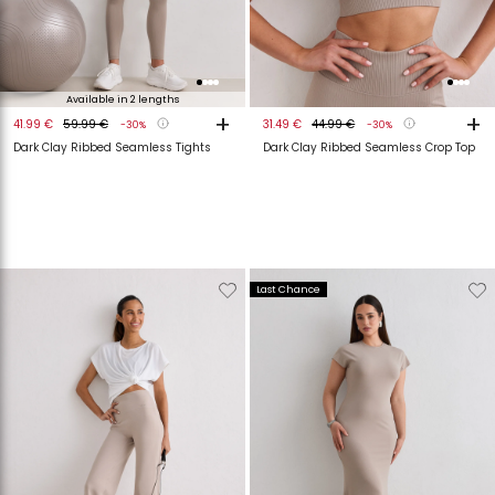
Available in 2 lengths
+
+
41.99 €
59.99 €
31.49 €
44.99 €
-30%
-30%
Dark Clay Ribbed Seamless Tights
Dark Clay Ribbed Seamless Crop Top
Verwijderen
Toevoegen
Verwijderen
T
Last Chance
van
aan
van
a
verlanglijstje
verlanglijstje
verlanglijstje
v