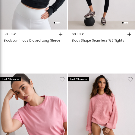
+
+
59.99 €
69.99 €
Black Luminous Draped Long Sleeve
Black Shape Seamless 7/8 Tights
Verwijderen
Toevoegen
Verwijderen
T
Last Chance
Last Chance
van
aan
van
a
verlanglijstje
verlanglijstje
verlanglijstje
v