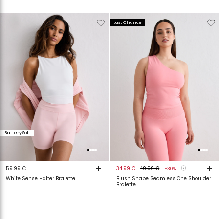
Verwijderen
Toevoegen
Verwijderen
T
Last Chance
van
aan
van
a
verlanglijstje
verlanglijstje
verlanglijstje
v
Buttery Soft
+
+
59.99 €
34.99 €
49.99 €
-30%
White Sense Halter Bralette
Blush Shape Seamless One Shoulder
Bralette