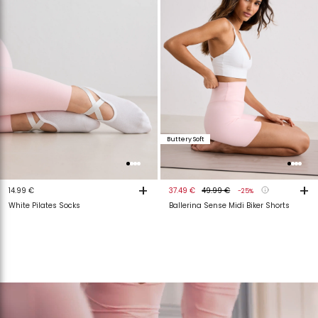
Buttery Soft
+
+
14.99 €
37.49 €
49.99 €
-25%
White Pilates Socks
Ballerina Sense Midi Biker Shorts