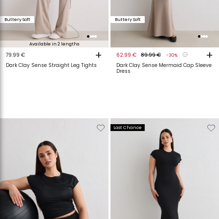
Buttery Soft
Buttery Soft
Available in 2 lengths
+
+
79.99 €
62.99 €
89.99 €
-30%
Dark Clay Sense Straight Leg Tights
Dark Clay Sense Mermaid Cap Sleeve
Dress
Verwijderen
Toevoegen
Verwijderen
T
Last Chance
van
aan
van
a
verlanglijstje
verlanglijstje
verlanglijstje
v