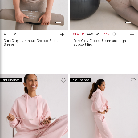
+
+
49.99 €
31.49 €
44.99 €
-30%
Dark Clay Luminous Draped Short
Dark Clay Ribbed Seamless High
Sleeve
Support Bra
Verwijderen
Toevoegen
Verwijderen
T
Last Chance
Last Chance
van
aan
van
a
verlanglijstje
verlanglijstje
verlanglijstje
v