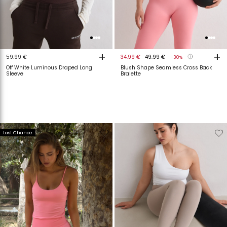
+
+
59.99 €
34.99 €
49.99 €
-30%
Off White Luminous Draped Long
Blush Shape Seamless Cross Back
Sleeve
Bralette
Verwijderen
Toevoegen
Verwijderen
T
Last Chance
van
aan
van
a
verlanglijstje
verlanglijstje
verlanglijstje
v