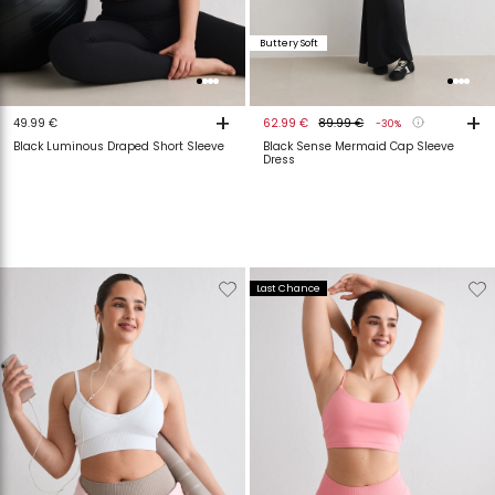
Buttery Soft
+
+
49.99 €
62.99 €
89.99 €
-30%
Black Luminous Draped Short Sleeve
Black Sense Mermaid Cap Sleeve
Dress
Verwijderen
Toevoegen
Verwijderen
T
Last Chance
van
aan
van
a
verlanglijstje
verlanglijstje
verlanglijstje
v