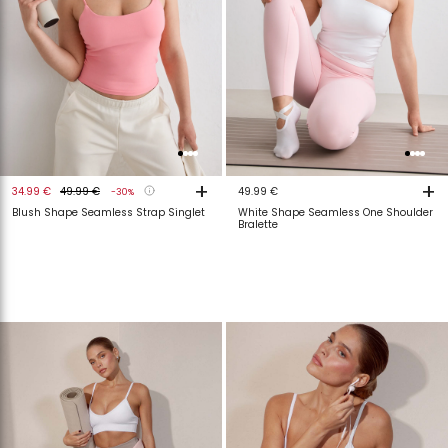
+
+
34.99 €
49.99 €
49.99 €
-30%
Blush Shape Seamless Strap Singlet
White Shape Seamless One Shoulder
Bralette