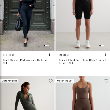
+
+
109.98 €
89.98 €
Black Ribbed Performance Bralette
Black Ribbed Seamless Biker Shorts &
Set
Bralette Set
Verwijderen
Toevoegen
Verwijderen
T
Matching Set
Matching Set
van
aan
van
a
verlanglijstje
verlanglijstje
verlanglijstje
v