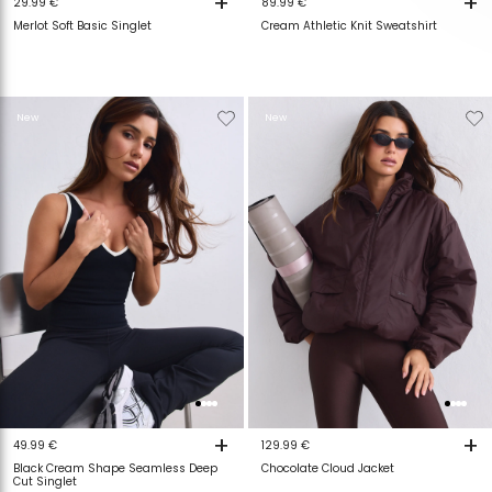
+
+
29.99 €
89.99 €
Merlot Soft Basic Singlet
Cream Athletic Knit Sweatshirt
Verwijderen
Toevoegen
Verwijderen
T
New
New
van
aan
van
a
verlanglijstje
verlanglijstje
verlanglijstje
v
+
+
49.99 €
129.99 €
Black Cream Shape Seamless Deep
Chocolate Cloud Jacket
Cut Singlet