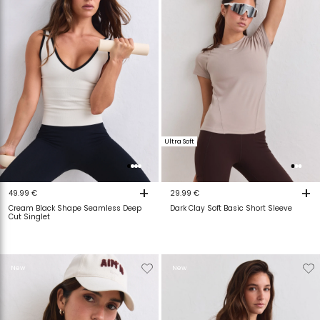
Ultra Soft
+
+
49.99 €
29.99 €
Cream Black Shape Seamless Deep
Dark Clay Soft Basic Short Sleeve
Cut Singlet
Verwijderen
Toevoegen
Verwijderen
T
New
New
van
aan
van
a
verlanglijstje
verlanglijstje
verlanglijstje
v