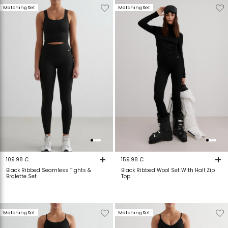
Verwijderen
Toevoegen
Verwijderen
T
Matching Set
Matching Set
van
aan
van
a
verlanglijstje
verlanglijstje
verlanglijstje
v
+
+
109.98 €
159.98 €
Black Ribbed Seamless Tights &
Black Ribbed Wool Set With Half Zip
Bralette Set
Top
Verwijderen
Toevoegen
Verwijderen
T
Matching Set
Matching Set
van
aan
van
a
verlanglijstje
verlanglijstje
verlanglijstje
v