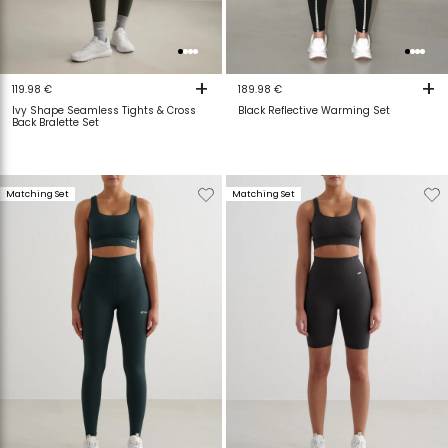
+
+
119.98 €
189.98 €
Ivy Shape Seamless Tights & Cross
Black Reflective Warming Set
Back Bralette Set
Verwijderen
Toevoegen
Verwijderen
T
Matching Set
Matching Set
van
aan
van
a
verlanglijstje
verlanglijstje
verlanglijstje
v