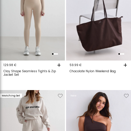
+
+
129.98 €
59.99 €
Clay Shape Seamless Tights & Zip
Chocolate Nylon Weekend Bag
Jacket Set
Verwijderen
Toevoegen
Verwijderen
T
Matching Set
New
van
aan
van
a
verlanglijstje
verlanglijstje
verlanglijstje
v