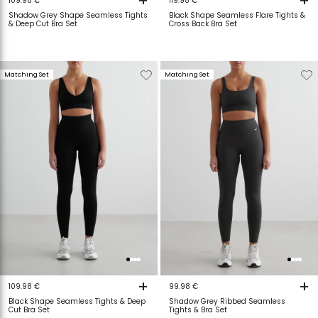
+
+
109.98 €
119.98 €
Shadow Grey Shape Seamless Tights
Black Shape Seamless Flare Tights &
& Deep Cut Bra Set
Cross Back Bra Set
Verwijderen
Toevoegen
Verwijderen
T
Matching Set
Matching Set
van
aan
van
a
verlanglijstje
verlanglijstje
verlanglijstje
v
+
+
109.98 €
99.98 €
Black Shape Seamless Tights & Deep
Shadow Grey Ribbed Seamless
Cut Bra Set
Tights & Bra Set