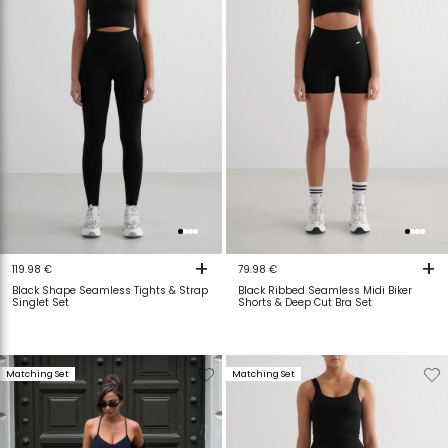
+
+
119.98 €
79.98 €
Black Shape Seamless Tights & Strap
Black Ribbed Seamless Midi Biker
Singlet Set
Shorts & Deep Cut Bra Set
Verwijderen
Toevoegen
Verwijderen
T
Matching Set
Matching Set
van
aan
van
a
verlanglijstje
verlanglijstje
verlanglijstje
v