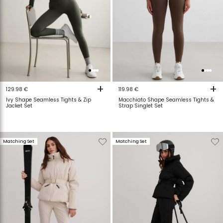
+
+
129.98 €
119.98 €
Ivy Shape Seamless Tights & Zip
Macchiato Shape Seamless Tights &
Jacket Set
Strap Singlet Set
Verwijderen
Toevoegen
Verwijderen
T
Matching Set
Matching Set
van
aan
van
a
verlanglijstje
verlanglijstje
verlanglijstje
v