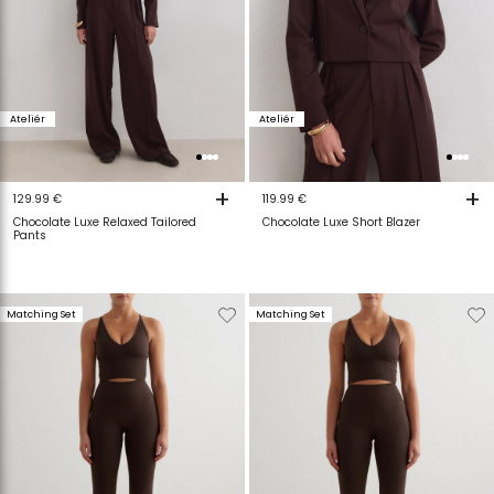
Ateliér
Ateliér
+
+
129.99 €
119.99 €
Chocolate Luxe Relaxed Tailored
Chocolate Luxe Short Blazer
Pants
Verwijderen
Toevoegen
Verwijderen
T
Matching Set
Matching Set
van
aan
van
a
verlanglijstje
verlanglijstje
verlanglijstje
v