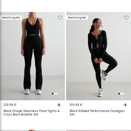
Verwijderen
Toevoegen
Verwijderen
T
Matching Set
Matching Set
van
aan
van
a
verlanglijstje
verlanglijstje
verlanglijstje
v
+
+
129.98 €
109.98 €
Black Shape Seamless Flare Tights &
Black Ribbed Performance Cardigan
Cross Back Bralette Set
Set