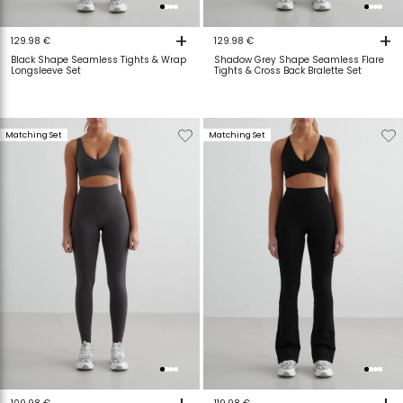
+
+
129.98 €
129.98 €
Black Shape Seamless Tights & Wrap
Shadow Grey Shape Seamless Flare
Longsleeve Set
Tights & Cross Back Bralette Set
Verwijderen
Toevoegen
Verwijderen
T
Matching Set
Matching Set
van
aan
van
a
verlanglijstje
verlanglijstje
verlanglijstje
v