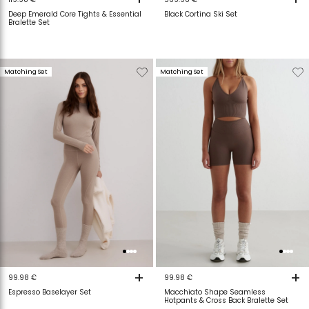
Deep Emerald Core Tights & Essential
Black Cortina Ski Set
Bralette Set
Verwijderen
Toevoegen
Verwijderen
T
Matching Set
Matching Set
van
aan
van
a
verlanglijstje
verlanglijstje
verlanglijstje
v
+
+
99.98 €
99.98 €
Espresso Baselayer Set
Macchiato Shape Seamless
Hotpants & Cross Back Bralette Set