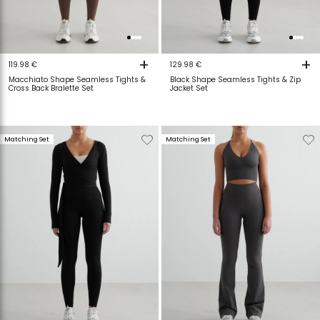
+
+
119.98 €
129.98 €
Macchiato Shape Seamless Tights &
Black Shape Seamless Tights & Zip
Cross Back Bralette Set
Jacket Set
Verwijderen
Toevoegen
Verwijderen
T
Matching Set
Matching Set
van
aan
van
a
verlanglijstje
verlanglijstje
verlanglijstje
v