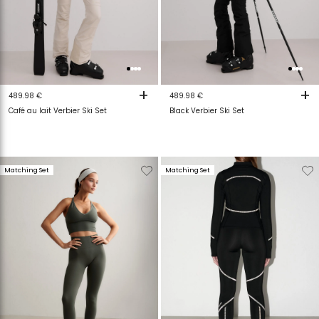
+
+
489.98 €
489.98 €
Café au lait Verbier Ski Set
Black Verbier Ski Set
Verwijderen
Toevoegen
Verwijderen
T
Matching Set
Matching Set
van
aan
van
a
verlanglijstje
verlanglijstje
verlanglijstje
v