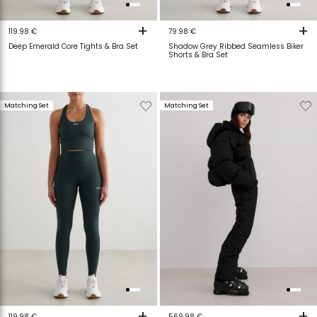
+
+
119.98 €
79.98 €
Deep Emerald Core Tights & Bra Set
Shadow Grey Ribbed Seamless Biker
Shorts & Bra Set
Verwijderen
Toevoegen
Verwijderen
T
Matching Set
Matching Set
van
aan
van
a
verlanglijstje
verlanglijstje
verlanglijstje
v
+
+
119.98 €
569.98 €