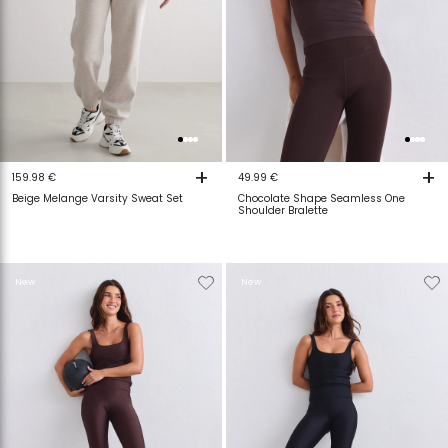
+
+
159.98 €
49.99 €
Beige Melange Varsity Sweat Set
Chocolate Shape Seamless One
Shoulder Bralette
Verwijderen
Toevoegen
Verwijderen
T
New
New
van
aan
van
a
verlanglijstje
verlanglijstje
verlanglijstje
v