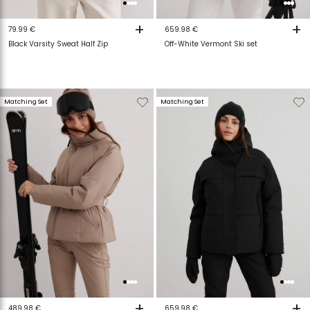
+
+
79.99 €
659.98 €
Black Varsity Sweat Half Zip
Off-White Vermont Ski set
Verwijderen
Toevoegen
Verwijderen
T
Matching Set
Matching Set
van
aan
van
a
verlanglijstje
verlanglijstje
verlanglijstje
v
+
+
489.98 €
659.98 €