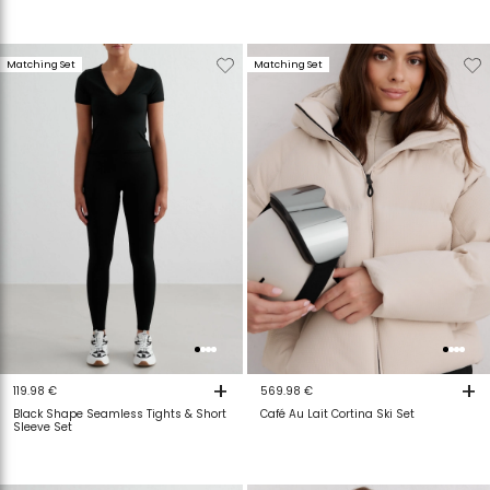
Verwijderen
Toevoegen
Verwijderen
T
Matching Set
Matching Set
van
aan
van
a
verlanglijstje
verlanglijstje
verlanglijstje
v
+
+
119.98 €
569.98 €
Black Shape Seamless Tights & Short
Café Au Lait Cortina Ski Set
Sleeve Set