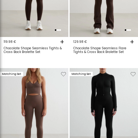
+
+
119.98 €
129.98 €
Chocolate Shape Seamless Tights &
Chocolate Shape Seamless Flare
Cross Back Bralette Set
Tights & Cross Back Bralette Set
Verwijderen
Toevoegen
Verwijderen
T
Matching Set
Matching Set
van
aan
van
a
verlanglijstje
verlanglijstje
verlanglijstje
v