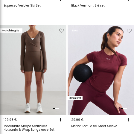
Espresso Verbier Ski Set
Black Vermont Ski set
Verwijderen
Toevoegen
Verwijderen
T
Matching Set
New
van
aan
van
a
verlanglijstje
verlanglijstje
verlanglijstje
v
Ultra Soft
+
+
109.98 €
29.99 €
Macchiato Shape Seamless
Merlot Soft Basic Short Sleeve
Hotpants & Wrap Longsleeve Set