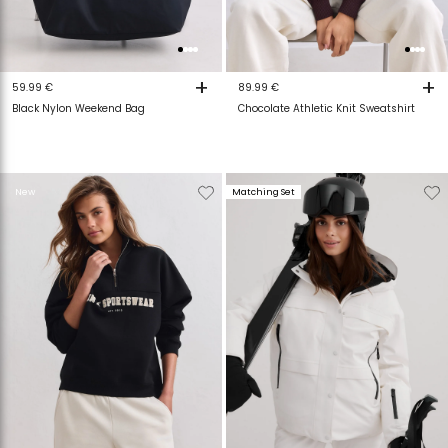
+
+
59.99 €
89.99 €
Black Nylon Weekend Bag
Chocolate Athletic Knit Sweatshirt
Verwijderen
Toevoegen
Verwijderen
T
New
Matching Set
van
aan
van
a
verlanglijstje
verlanglijstje
verlanglijstje
v