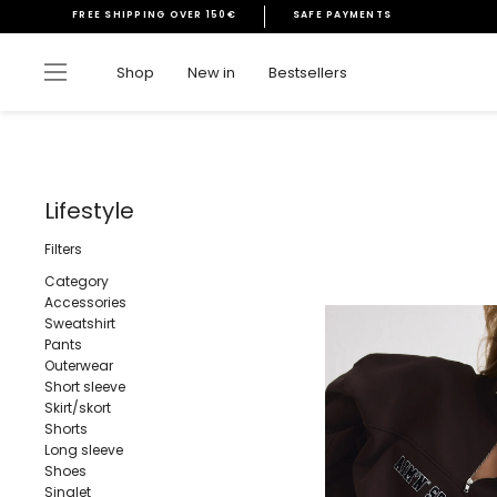
Skip
FREE SHIPPING OVER 150€
SAFE PAYMENTS
to
Pause
content
slideshow
Site navigation
Shop
New in
Bestsellers
Lifestyle
Filters
Category
Accessories
Sweatshirt
Pants
Outerwear
Short sleeve
Skirt/skort
Shorts
Long sleeve
Shoes
Singlet