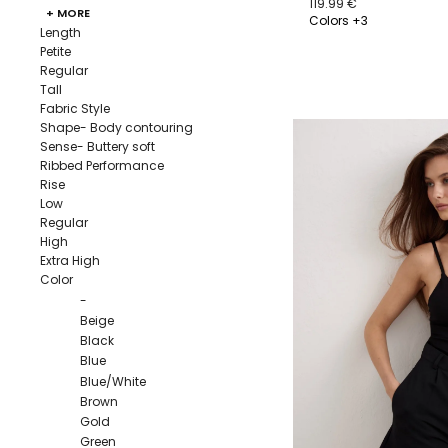
119.99 €
+ MORE
Colors +3
Length
Petite
36
37
38
39
Regular
Tall
Fabric Style
Shape- Body contouring
Sense- Buttery soft
Ribbed Performance
Rise
Low
Regular
High
Extra High
Color
-
Beige
Black
Blue
Blue/White
Brown
Gold
Green