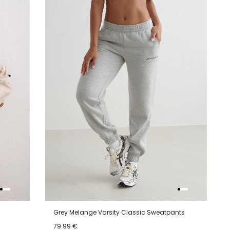
lijstje
verlanglijstje
verlanglijstje
verlangli
Grey Melange Varsity Classic Sweatpants
79.99 €