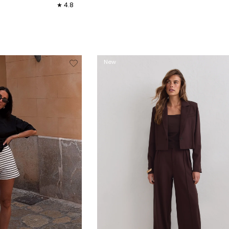
★ 4.8
XL
34
36
38
40
42
44
Verwijderen
Toevoegen
Verwi
New
van
aan
verlanglijstje
verlanglijstje
verlang