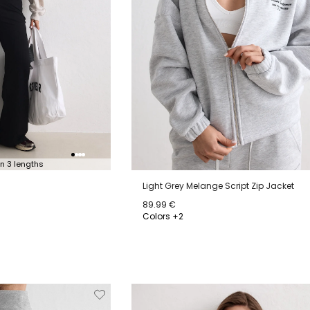
in 3 lengths
Light Grey Melange Script Zip Jacket
89.99 €
Colors +2
XL
XS
S
M
L
XL
Verwijderen
Toevoegen
Verwi
van
aan