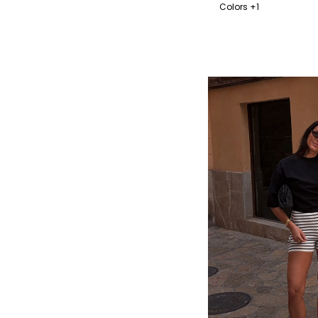
Colors +1
XS
S
M
L