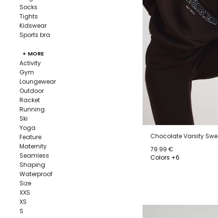
Socks
Tights
Kidswear
Sports bra
+ MORE
Activity
Gym
Loungewear
Outdoor
Racket
Running
Ski
Yoga
Chocolate Varsity Swea
Feature
Maternity
79.99 €
Seamless
Colors +6
Shaping
XS
S
M
L
Waterproof
Size
XXS
XS
S