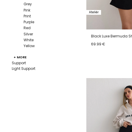
Grey
Pink
Ateliér
Print
Purple
Red
Silver
Black Luxe Bermuda S
White
69.99 €
Yellow
+ MORE
34
36
38
40
Support
Light Support