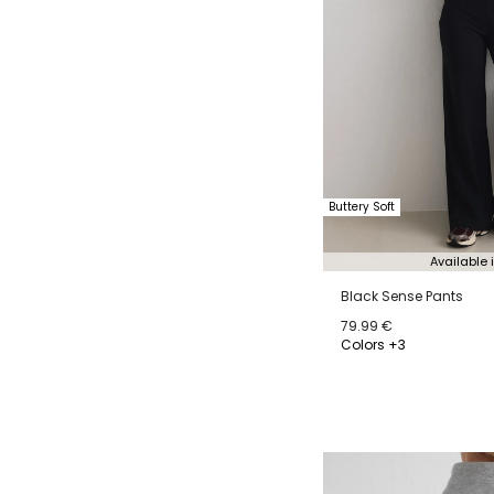
Buttery Soft
Available 
Black Sense Pants
79.99 €
Colors +3
XS
S
M
L