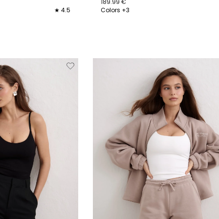
189.99 €
★ 4.5
Colors +3
40
41
XS
S
M
L
XL
Verwijderen
Toevoegen
Verwi
van
aan
verlanglijstje
verlanglijstje
verlang