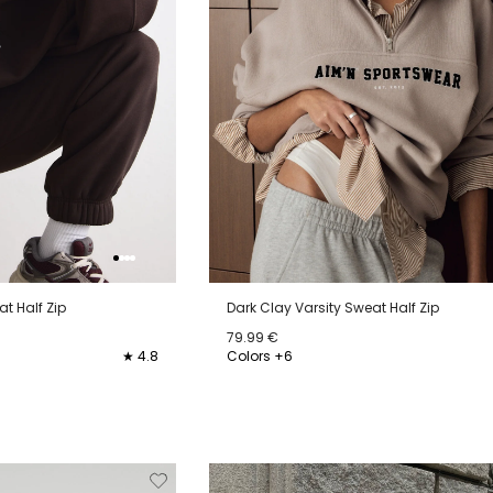
t Half Zip
Dark Clay Varsity Sweat Half Zip
79.99 €
★ 4.8
Colors +6
XL
XS
S
M
L
XL
Verwijderen
Toevoegen
Verwi