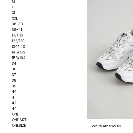
M
L
XL
XXL
36-38
39-41
110/116
122/128
134/140
146/152
158/164
34
36
37
38
39
40
41
42
44
ONE
ONE SIZE
ONESIZE
White Athena 100