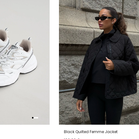
van
aan
verlanglijstje
verlanglijstje
verlang
Black Quilted Femme Jacket