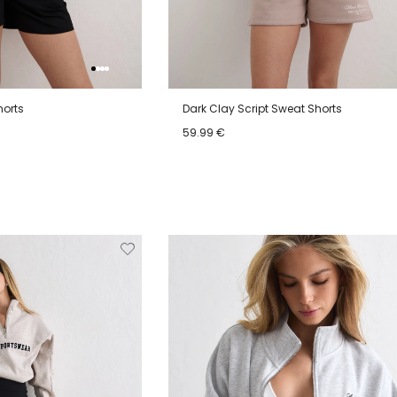
horts
Dark Clay Script Sweat Shorts
59.99 €
42
44
XS
S
M
L
XL
Verwijderen
Toevoegen
Verwi
van
aan
verlanglijstje
verlanglijstje
verlang