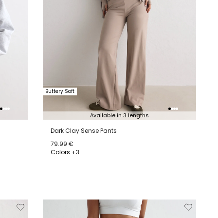
Buttery Soft
Available in 3 lengths
Dark Clay Sense Pants
79.99 €
Colors +3
XS
S
M
L
XL
jderen
Toevoegen
Verwijderen
Toevoeg
van
aan
van
aan