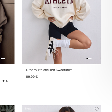
Cream Athletic Knit Sweatshirt
89.99 €
★ 4.8
XS
S
M
L
XL
jderen
Toevoegen
Verwijderen
Toevoeg
New