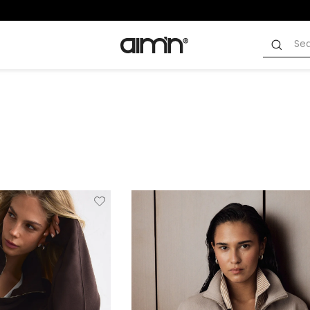
Verwijderen
Toevoegen
Verwi
van
aan
verlanglijstje
verlanglijstje
verlang