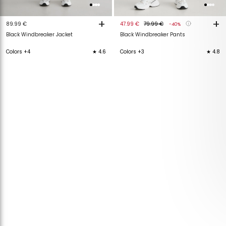
+
+
89.99 €
47.99 €
79.99 €
-40%
Black Windbreaker Jacket
Black Windbreaker Pants
Colors +4
★ 4.6
Colors +3
★ 4.8